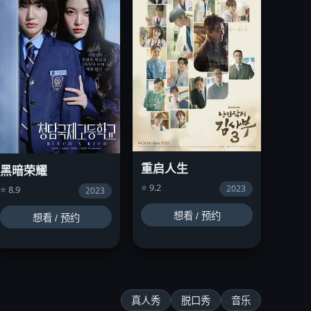
重启人生
黑暗荣耀
⭐ 9.2
2023
⭐ 8.9
2023
想看 / 预约
想看 / 预约
真人秀
脱口秀
音乐