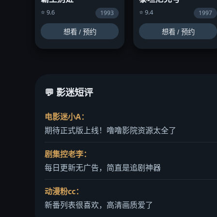
⭐ 9.6
⭐ 9.4
1993
1997
想看 / 预约
想看 / 预约
💬 影迷短评
电影迷小A：
期待正式版上线！噜噜影院资源太全了
剧集控老李：
每日更新无广告，简直是追剧神器
动漫粉cc：
新番列表很喜欢，高清画质爱了