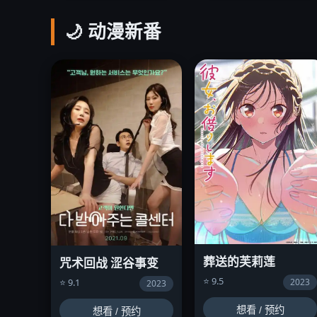
🌙 动漫新番
葬送的芙莉莲
咒术回战 涩谷事变
⭐ 9.5
2023
⭐ 9.1
2023
想看 / 预约
想看 / 预约