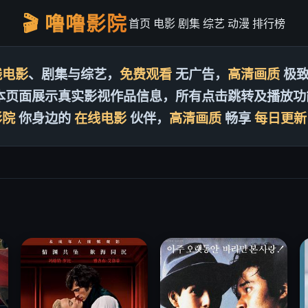
🎬 噜噜影院
首页
电影
剧集
综艺
动漫
排行榜
线电影
、剧集与综艺，
免费观看
无广告，
高清画质
极致
本页面展示真实影视作品信息，所有点击跳转及播放功
影院
你身边的
在线电影
伙伴，
高清画质
畅享
每日更新