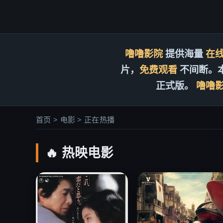
噜噜影院
提供海量
在
片，
免费观看
不间断。
正式版。
噜噜
首页 > 电影 > 正在热播
🔥 热映电影